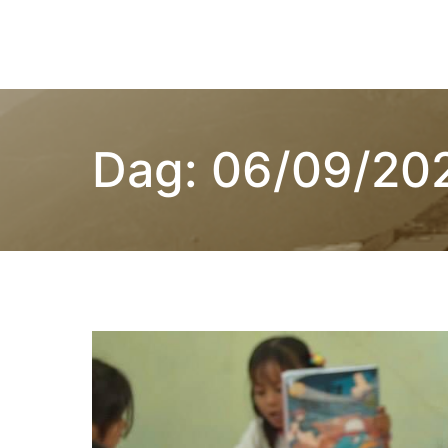
Naar
de
Children of Lima
inhoud
springen
Dag:
06/09/20