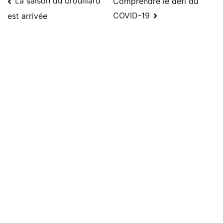
La saison du brouillard
Comprendre le défi du
COVID-19
est arrivée