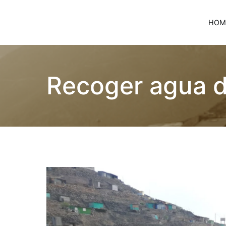
HOM
Children of Lima
Recoger agua de